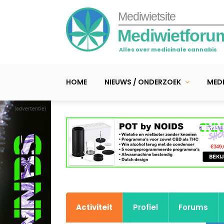
Mediwietsite
Mediwietforu
Alles over medicinale cannabis
HOME
NIEUWS / ONDERZOEK
MEDI
(advertentie)
Activiteit
Profiel
Forums