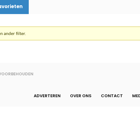
avorieten
n ander filter.
N VOORBEHOUDEN
ADVERTEREN
OVER ONS
CONTACT
MED