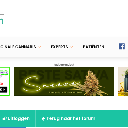
m
CINALE CANNABIS
EXPERTS
PATIËNTEN
(advertenties)
Uitloggen
Terug naar het forum