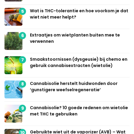
Wat is THC-tolerantie en hoe voorkom je dat
5
wiet niet meer helpt?
Extraatjes om wietplanten buiten mee te
6
verwennen
Smaakstoornissen (dysgeusie) bij chemo en
7
gebruik cannabisextracten (wietolie)
Cannabisolie herstelt huidwonden door
8
‘gunstigere weefselregeneratie’
Cannabisolie? 10 goede redenen om wietolie
9
met THC te gebruiken
Gebruikte wiet uit de vaporizer (AVB) – Wat
10