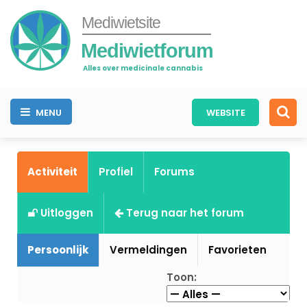
Mediwietsite
Mediwietforum
Alles over medicinale cannabis
MENU
WEBSITE
Activiteit
Profiel
Forums
Uitloggen
Terug naar het forum
Persoonlijk
Vermeldingen
Favorieten
Toon: