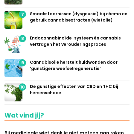
Smaakstoornissen (dysgeusie) bij chemo en
7
gebruik cannabisextracten (wietolie)
Endocannabinoïde-systeem én cannabis
8
vertragen het verouderingsproces
Cannabisolie herstelt huidwonden door
9
‘gunstigere weefselregeneratie’
De gunstige effecten van CBD en THC bij
10
hersenschade
Wat vind jij?
Bij medicinale wiet denk je niet meteen aan roken,