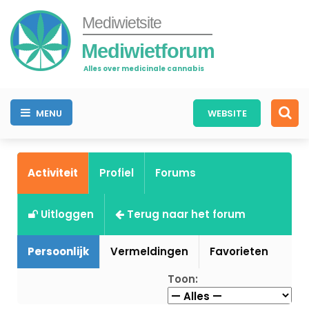
Mediwietsite
Mediwietforum
Alles over medicinale cannabis
MENU
WEBSITE
Activiteit
Profiel
Forums
Uitloggen
Terug naar het forum
Persoonlijk
Vermeldingen
Favorieten
Toon: