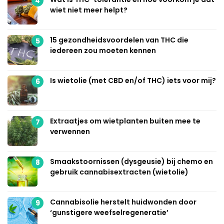
4
wiet niet meer helpt?
15 gezondheidsvoordelen van THC die
5
iedereen zou moeten kennen
Is wietolie (met CBD en/of THC) iets voor mij?
6
Extraatjes om wietplanten buiten mee te
7
verwennen
Smaakstoornissen (dysgeusie) bij chemo en
8
gebruik cannabisextracten (wietolie)
Cannabisolie herstelt huidwonden door
9
‘gunstigere weefselregeneratie’