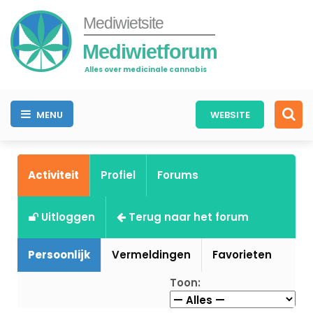
Mediwietsite
Mediwietforum
Alles over medicinale cannabis
MENU
WEBSITE
Activiteit
Profiel
Forums
Uitloggen
Terug naar het forum
Persoonlijk
Vermeldingen
Favorieten
Toon: