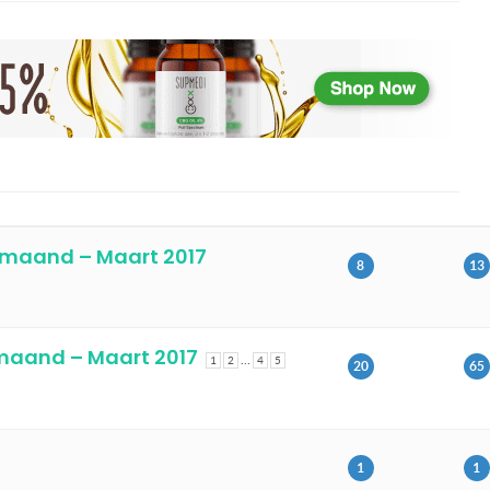
 maand – Maart 2017
8
13
maand – Maart 2017
…
1
2
4
5
20
65
1
1