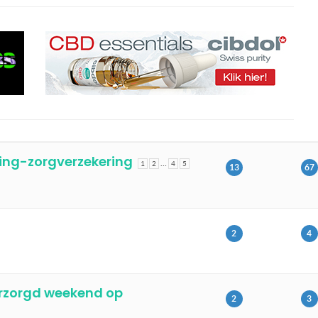
ding-zorgverzekering
…
1
2
4
5
13
67
2
4
verzorgd weekend op
2
3