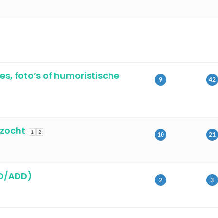
s, foto’s of humoristische
9
42
ezocht
1
2
10
21
HD/ADD)
2
3