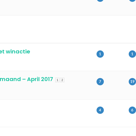
et winactie
1
1
maand – April 2017
1
2
7
19
4
6