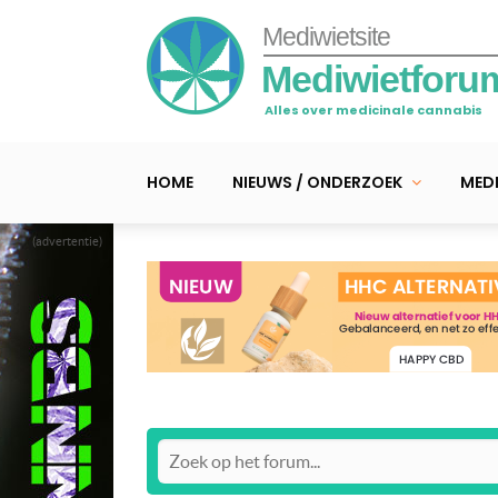
Mediwietsite
Mediwietforu
Alles over medicinale cannabis
HOME
NIEUWS / ONDERZOEK
MEDI
(advertentie)