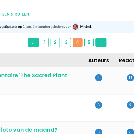
TSEN & RUILEN
st geüpdatet op
1 jaar, 5 maanden geleden
door
Michel
.
←
1
2
3
4
5
→
Auteurs
React
aire 'The Sacred Plant'
4
11
3
9
t foto van de maand?
3
6