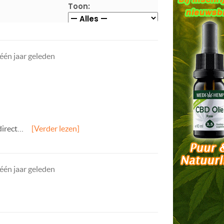
Toon:
één jaar geleden
 direct…
[Verder lezen]
één jaar geleden