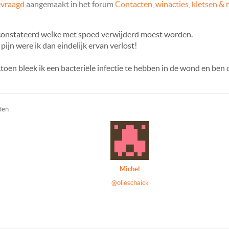
evraagd
aangemaakt in het forum
Contacten, winacties, kletsen & 
geconstateerd welke met spoed verwijderd moest worden.
ijn were ik dan eindelijk ervan verlost!
..toen bleek ik een bacteriële infectie te hebben in de wond en be
den
Michel
@olieschaick