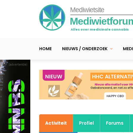
Mediwietsite
Mediwietforu
Alles over medicinale cannabis
HOME
NIEUWS / ONDERZOEK
MEDI
(advertentie)
Activiteit
Profiel
Forums