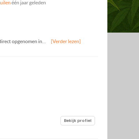
ruilen
één jaar geleden
n direct opgenomen in…
[Verder lezen]
Bekijk profiel