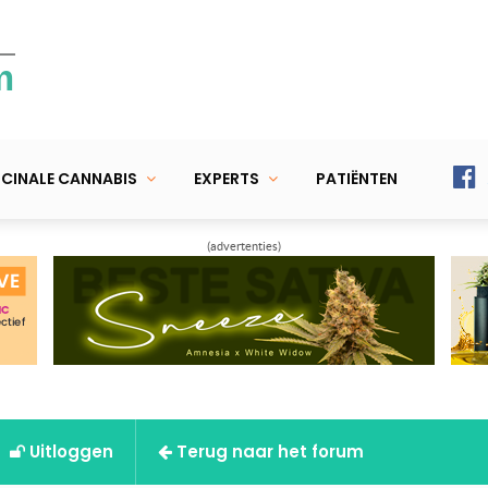
m
CINALE CANNABIS
EXPERTS
PATIËNTEN
(advertenties)
Uitloggen
Terug naar het forum