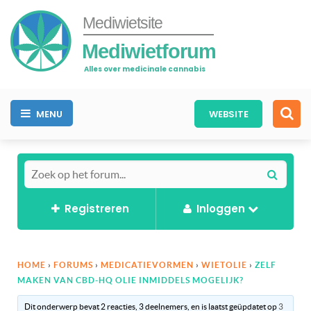
Mediwietsite
Mediwietforum
Alles over medicinale cannabis
MENU
WEBSITE
Registreren
Inloggen
HOME
›
FORUMS
›
MEDICATIEVORMEN
›
WIETOLIE
›
ZELF
MAKEN VAN CBD-HQ OLIE INMIDDELS MOGELIJK?
Dit onderwerp bevat 2 reacties, 3 deelnemers, en is laatst geüpdatet op
3