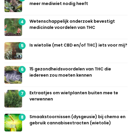
meer mediwiet nodig heeft
Wetenschappelijk onderzoek bevestigt
4
medicinale voordelen van THC
Is wietolie (met CBD en/of THC) iets voor mij?
5
15 gezondheidsvoordelen van THC die
6
iedereen zou moeten kennen
Extraatjes om wietplanten buiten mee te
7
verwennen
Smaakstoornissen (dysgeusie) bij chemo en
8
gebruik cannabisextracten (wietolie)