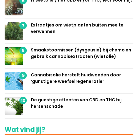
Is wietolie (met CBD en/of THC) iets voor mij?
6
Extraatjes om wietplanten buiten mee te
7
verwennen
Smaakstoornissen (dysgeusie) bij chemo en
8
gebruik cannabisextracten (wietolie)
Cannabisolie herstelt huidwonden door
9
‘gunstigere weefselregeneratie’
De gunstige effecten van CBD en THC bij
10
hersenschade
Wat vind jij?