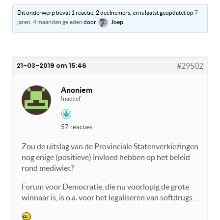
Dit onderwerp bevat 1 reactie, 2 deelnemers, en is laatst geüpdatet op
7
jaren, 4 maanden geleden
door
Joep
.
21-03-2019 om 15:46
#29502
Anoniem
Inactief
57 reacties
Zou de uitslag van de Provinciale Statenverkiezingen
nog enige (positieve) invloed hebben op het beleid
rond mediwiet?
Forum voor Democratie, die nu voorlopig de grote
winnaar is, is o.a. voor het legaliseren van softdrugs…