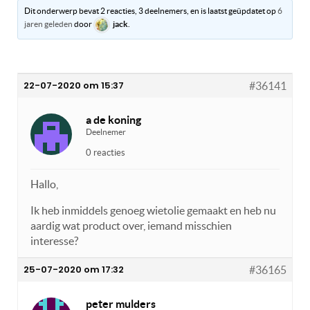
Dit onderwerp bevat 2 reacties, 3 deelnemers, en is laatst geüpdatet op
6
jaren geleden
door
jack
.
22-07-2020 om 15:37
#36141
a de koning
Deelnemer
0 reacties
Hallo,
Ik heb inmiddels genoeg wietolie gemaakt en heb nu
aardig wat product over, iemand misschien
interesse?
25-07-2020 om 17:32
#36165
peter mulders