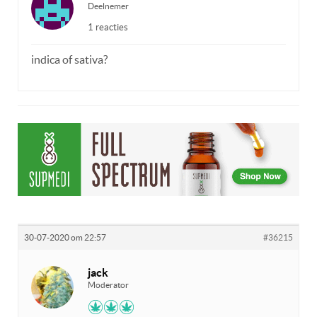
Deelnemer
1 reacties
indica of sativa?
30-07-2020 om 22:57
#36215
jack
Moderator