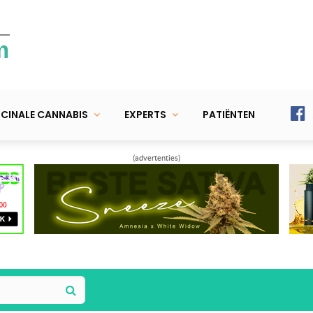
m
CINALE CANNABIS
EXPERTS
PATIËNTEN
(advertenties)