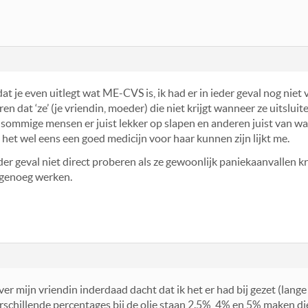
dat je even uitlegt wat ME-CVS is, ik had er in ieder geval nog ni
keren dat ‘ze’ (je vriendin, moeder) die niet krijgt wanneer ze uitsl
sommige mensen er juist lekker op slapen en anderen juist van wakk
het wel eens een goed medicijn voor haar kunnen zijn lijkt me.
eder geval niet direct proberen als ze gewoonlijk paniekaanvallen k
 genoeg werken.
ver mijn vriendin inderdaad dacht dat ik het er had bij gezet (lan
verschillende percentages bij de olie staan 2.5%, 4% en 5% maken die