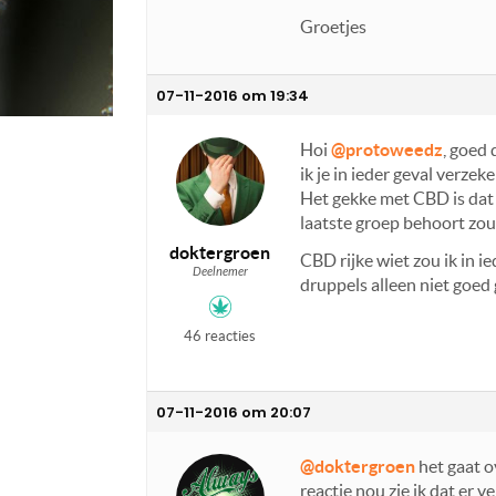
Groetjes
07-11-2016 om 19:34
Hoi
@protoweedz
, goed 
ik je in ieder geval verze
Het gekke met CBD is dat 
laatste groep behoort zou 
doktergroen
CBD rijke wiet zou ik in i
Deelnemer
druppels alleen niet goed
46 reacties
07-11-2016 om 20:07
@doktergroen
het gaat o
reactie nou zie ik dat er 