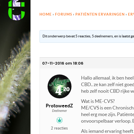
HOME
›
FORUMS
›
PATIËNTEN ERVARINGEN
›
ER
Dit onderwerp bevat 5 reacties, 5 deelnemers, en is laatst 
07-11-2016 om 18:06
Hallo allemaal, ik ben he
CBD.. ze kan zelf niet go
heb zelf nooit CBD rijke 
Wat is ME-CVS?
ProtoweedZ
ME/CVS is een Chronisch
Deelnemer
heel erg moe zijn. Patiënt
onvoorspelbaar verloop. El
2 reacties
Als iemand ervaring heef