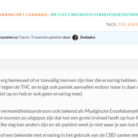
VARING MET CANNABIS
›
ME/CVS CHRONISCH VERMOEIDHEIDSYND
TAGS:
CVS
,
ENC
geüpdatet op
9 jaren, 9 maanden geleden
door
Zoelayka
.
el erg benieuwd of er toevallig mensen zijn hier die ervaring hebb
ed tegen de THC en krijgt ook paniek aanvallen erdoor maar is daa
wiet op en heb er ook geen ervaring mee)
 vermoeidheidsyndroom ook bekend als Myalgische Encefalomyel
en kunnen zo uitgeput zijn dat het een grote invloed heeft op hun 
ke dag kan anders zijn en als patiënt weet je niet waar je aan toe 
t of een bekende met ervaring in het gebruik van de CBD samen me