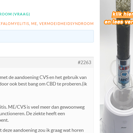
ROOM (VRAAG)
EFALOMYELITIS
,
ME
,
VERMOEIDHEIDSYNDROOM
#2263
en met de aandoening CVS en het gebruik van
r door ook best bang om CBD te proberen.(ik
itis. ME/CVS is veel meer dan gewoonweg
functioneren. De ziekte heeft een
bent.
t deze aandoening zou ik graag wat horen