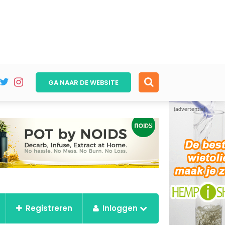
GA NAAR DE
WEBSITE
(advertentie)
Registreren
Inloggen