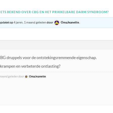
R IETS BEKEND OVER CBG EN HET PRIKKELBARE DARM SYNDROOM?
eüpdatet op
4 jaren, 1 maand geleden
door
OmaJeanette
.
k CBG druppels voor de ontstekingsremmende eigenschap.
krampen en verbeterde ontlasting?
1 maand geleden door
OmaJeanette
.