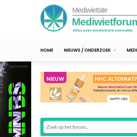
Mediwietsite
Mediwietforu
Alles over medicinale cannabis
HOME
NIEUWS / ONDERZOEK
MEDI
(advertentie)