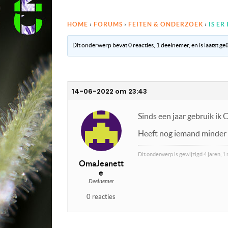
HOME
›
FORUMS
›
FEITEN & ONDERZOEK
›
IS E
Dit onderwerp bevat 0 reacties, 1 deelnemer, en is laatst g
14-06-2022 om 23:43
Sinds een jaar gebruik i
Heeft nog iemand minder 
Dit onderwerp is gewijzigd 4 jaren, 
OmaJeanett
e
Deelnemer
0 reacties