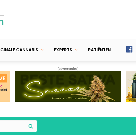
m
CINALE CANNABIS
EXPERTS
PATIËNTEN
(advertenties)