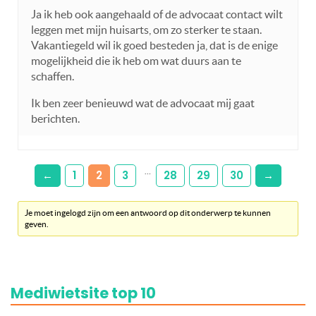
Ja ik heb ook aangehaald of de advocaat contact wilt
leggen met mijn huisarts, om zo sterker te staan.
Vakantiegeld wil ik goed besteden ja, dat is de enige
mogelijkheid die ik heb om wat duurs aan te
schaffen.
Ik ben zeer benieuwd wat de advocaat mij gaat
berichten.
…
←
1
2
3
28
29
30
→
Je moet ingelogd zijn om een antwoord op dit onderwerp te kunnen
geven.
Mediwietsite top 10