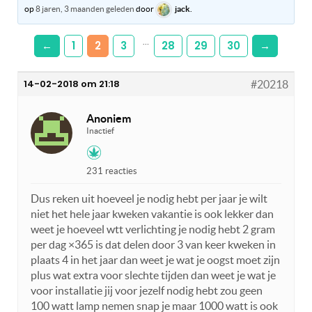
op
8 jaren, 3 maanden geleden
door
jack
.
…
←
1
2
3
28
29
30
→
14-02-2018 om 21:18
#20218
Anoniem
Inactief
231 reacties
Dus reken uit hoeveel je nodig hebt per jaar je wilt
niet het hele jaar kweken vakantie is ook lekker dan
weet je hoeveel wtt verlichting je nodig hebt 2 gram
per dag ×365 is dat delen door 3 van keer kweken in
plaats 4 in het jaar dan weet je wat je oogst moet zijn
plus wat extra voor slechte tijden dan weet je wat je
voor installatie jij voor jezelf nodig hebt zou geen
100 watt lamp nemen snap je maar 1000 watt is ook