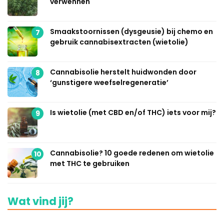
verwennen
Smaakstoornissen (dysgeusie) bij chemo en
7
gebruik cannabisextracten (wietolie)
Cannabisolie herstelt huidwonden door
8
‘gunstigere weefselregeneratie’
Is wietolie (met CBD en/of THC) iets voor mij?
9
Cannabisolie? 10 goede redenen om wietolie
10
met THC te gebruiken
Wat vind jij?