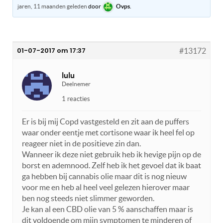
jaren, 11 maanden geleden
door
Ovps
.
01-07-2017 om 17:37
#13172
lulu
Deelnemer
1 reacties
Er is bij mij Copd vastgesteld en zit aan de puffers
waar onder eentje met cortisone waar ik heel fel op
reageer niet in de positieve zin dan.
Wanneer ik deze niet gebruik heb ik hevige pijn op de
borst en ademnood. Zelf heb ik het gevoel dat ik baat
ga hebben bij cannabis olie maar dit is nog nieuw
voor me en heb al heel veel gelezen hierover maar
ben nog steeds niet slimmer geworden.
Je kan al een CBD olie van 5 % aanschaffen maar is
dit voldoende om mijn symptomen te minderen of