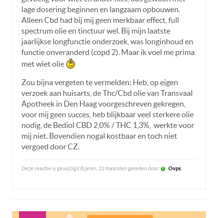
lage dosering beginnen en langzaam opbouwen.
Alleen Cbd had bij mij geen merkbaar effect, full
spectrum olie en tinctuur wel. Bij mijn laatste
jaarlijkse longfunctie onderzoek, was longinhoud en
functie onveranderd (copd 2). Maar ik voel me prima
met wiet olie
Zou bijna vergeten te vermelden: Heb, op eigen
verzoek aan huisarts, de Thc/Cbd olie van Transvaal
Apotheek in Den Haag voorgeschreven gekregen,
voor mij geen succes, heb blijkbaar veel sterkere olie
nodig, de Bediol CBD 2,0% / THC 1,3%, werkte voor
mij niet. Bovendien nogal kostbaar en toch niet
vergoed door CZ.
Deze reactie is gewijzigd 8 jaren, 11 maanden geleden door
Ovps
.