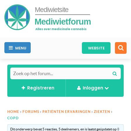
Mediwietsite
Mediwietforum
Alles over medicinale cannabis
MENU
WEBSITE
Registreren
Inloggen
HOME
›
FORUMS
›
PATIËNTEN ERVARINGEN
›
ZIEKTEN
›
COPD
Dit onderwerp bevat 5 reacties, 5 deelnemers, en is laatst geüpdatet op
8