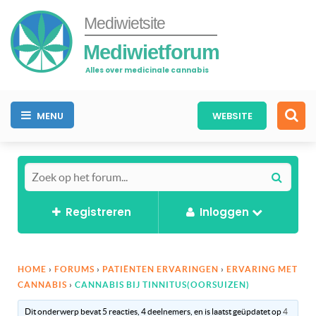
Mediwietsite
Mediwietforum
Alles over medicinale cannabis
MENU
WEBSITE
Registreren
Inloggen
HOME
›
FORUMS
›
PATIËNTEN ERVARINGEN
›
ERVARING MET
CANNABIS
›
CANNABIS BIJ TINNITUS(OORSUIZEN)
Dit onderwerp bevat 5 reacties, 4 deelnemers, en is laatst geüpdatet op
4