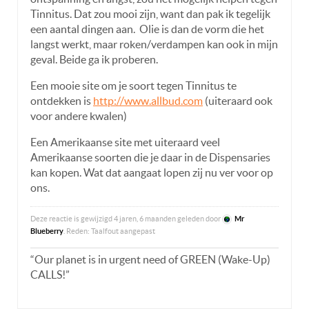
Tinnitus. Dat zou mooi zijn, want dan pak ik tegelijk
een aantal dingen aan. Olie is dan de vorm die het
langst werkt, maar roken/verdampen kan ook in mijn
geval. Beide ga ik proberen.
Een mooie site om je soort tegen Tinnitus te
ontdekken is
http://www.allbud.com
(uiteraard ook
voor andere kwalen)
Een Amerikaanse site met uiteraard veel
Amerikaanse soorten die je daar in de Dispensaries
kan kopen. Wat dat aangaat lopen zij nu ver voor op
ons.
Deze reactie is gewijzigd 4 jaren, 6 maanden geleden door
Mr
Blueberry
. Reden: Taalfout aangepast
“Our planet is in urgent need of GREEN (Wake-Up)
CALLS!”