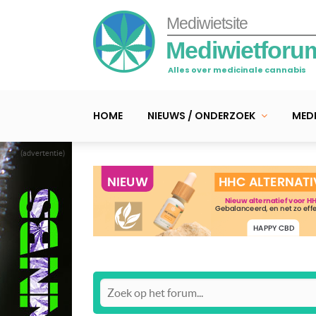
Mediwietsite
Mediwietforu
Alles over medicinale cannabis
HOME
NIEUWS / ONDERZOEK
MEDI
(advertentie)