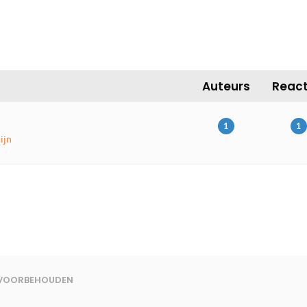
N
Auteurs
React
1
1
ijn
N VOORBEHOUDEN