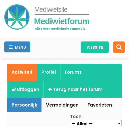
Mediwietsite
Mediwietforum
Alles over medicinale cannabis
MENU
WEBSITE
Activiteit
Profiel
Forums
Uitloggen
Terug naar het forum
Persoonlijk
Vermeldingen
Favorieten
Toon: