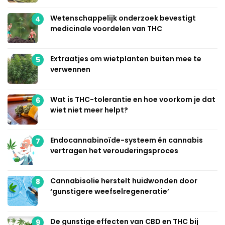
Wetenschappelijk onderzoek bevestigt
4
medicinale voordelen van THC
Extraatjes om wietplanten buiten mee te
5
verwennen
Wat is THC-tolerantie en hoe voorkom je dat
6
wiet niet meer helpt?
Endocannabinoïde-systeem én cannabis
7
vertragen het verouderingsproces
Cannabisolie herstelt huidwonden door
8
‘gunstigere weefselregeneratie’
De gunstige effecten van CBD en THC bij
9