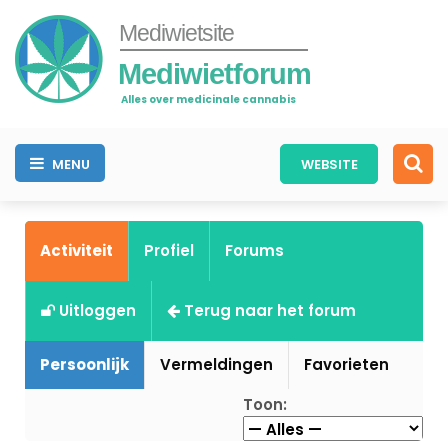
Mediwietsite
Mediwietforum
Alles over medicinale cannabis
MENU
WEBSITE
Activiteit
Profiel
Forums
Uitloggen
Terug naar het forum
Persoonlijk
Vermeldingen
Favorieten
Toon: