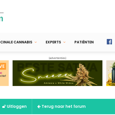
m
CINALE CANNABIS
EXPERTS
PATIËNTEN
(advertenties)
Uitloggen
Terug naar het forum