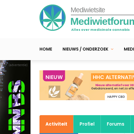
Mediwietsite
Mediwietforu
Alles over medicinale cannabis
HOME
NIEUWS / ONDERZOEK
MEDI
(advertentie)
Activiteit
Profiel
Forums