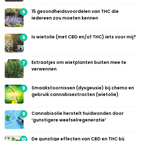
15 gezondheidsvoordelen van THC die
5
iedereen zou moeten kennen
Is wietolie (met CBD en/of THC) iets voor mij?
6
Extraatjes om wietplanten buiten mee te
7
verwennen
Smaakstoornissen (dysgeusie) bij chemo en
8
gebruik cannabisextracten (wietolie)
Cannabisolie herstelt huidwonden door
9
‘gunstigere weefselregeneratie’
De gunstige effecten van CBD en THC bij
10