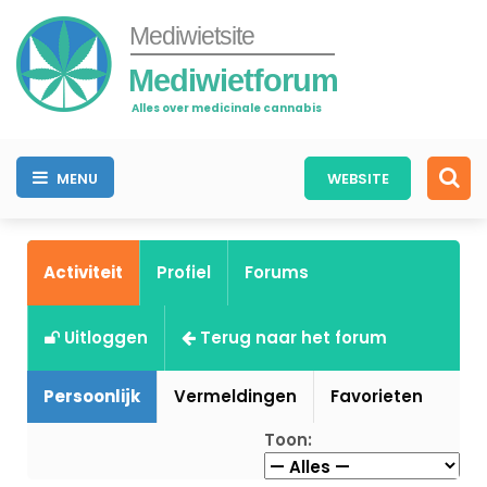
Mediwietsite
Mediwietforum
Alles over medicinale cannabis
MENU
WEBSITE
Activiteit
Profiel
Forums
Uitloggen
Terug naar het forum
Persoonlijk
Vermeldingen
Favorieten
Toon: