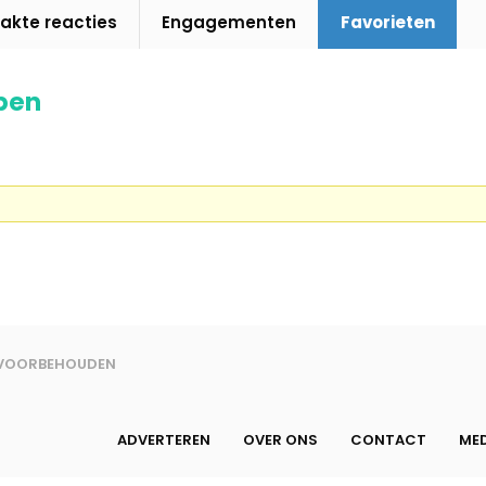
kte reacties
Engagementen
Favorieten
pen
N VOORBEHOUDEN
ADVERTEREN
OVER ONS
CONTACT
MED