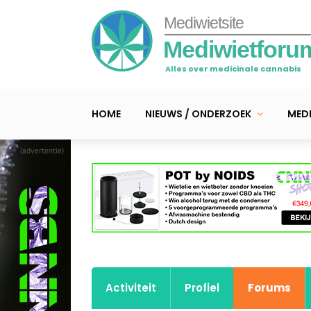
Mediwietsite
Mediwietforu
Alles over medicinale cannabis
HOME
NIEUWS / ONDERZOEK
MEDI
(advertentie)
Activiteit
Profiel
Forums