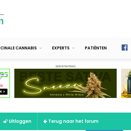
m
CINALE CANNABIS
EXPERTS
PATIËNTEN
(advertenties)
Uitloggen
Terug naar het forum