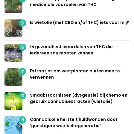
medicinale voordelen van THC
Is wietolie (met CBD en/of THC) iets voor mij?
5
15 gezondheidsvoordelen van THC die
6
iedereen zou moeten kennen
Extraatjes om wietplanten buiten mee te
7
verwennen
Smaakstoornissen (dysgeusie) bij chemo en
8
gebruik cannabisextracten (wietolie)
Cannabisolie herstelt huidwonden door
9
‘gunstigere weefselregeneratie’