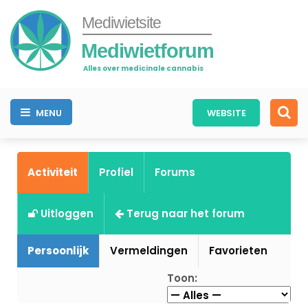
Mediwietsite
Mediwietforum
Alles over medicinale cannabis
MENU
WEBSITE
Activiteit
Profiel
Forums
Uitloggen
Terug naar het forum
Persoonlijk
Vermeldingen
Favorieten
Toon: