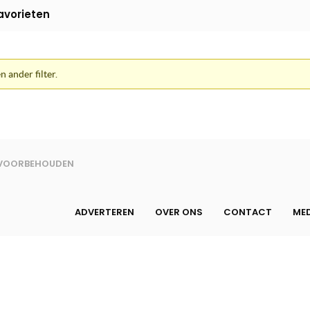
avorieten
n ander filter.
N VOORBEHOUDEN
ADVERTEREN
OVER ONS
CONTACT
MED