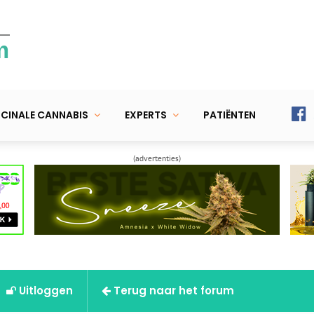
m
CINALE CANNABIS
EXPERTS
PATIËNTEN
(advertenties)
Uitloggen
Terug naar het forum