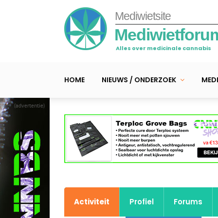
Mediwietsite
Mediwietforu
Alles over medicinale cannabis
HOME
NIEUWS / ONDERZOEK
MEDI
(advertentie)
Activiteit
Profiel
Forums