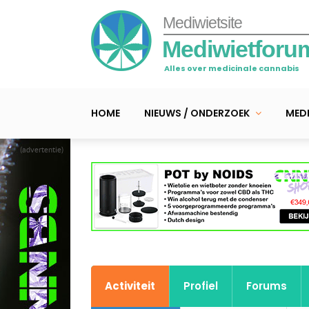
Mediwietsite
Mediwietforu
Alles over medicinale cannabis
HOME
NIEUWS / ONDERZOEK
MEDI
(advertentie)
Activiteit
Profiel
Forums