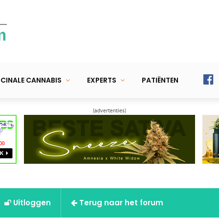
m
CINALE CANNABIS
EXPERTS
PATIËNTEN
(advertenties)
Uitloggen
Terug naar het forum