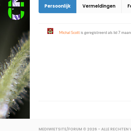
Persoonlijk
Vermeldingen
F
Michal Scott
is geregistreerd als lid
7 maan
MEDIWIETSITE/FORUM © 2026 - ALLE RECHTE