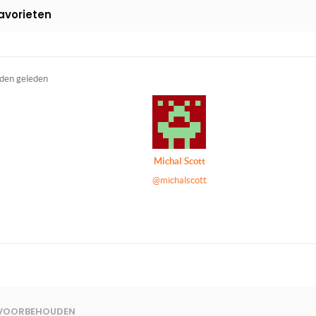
avorieten
den geleden
Michal Scott
@michalscott
N VOORBEHOUDEN