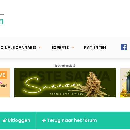
m
CINALE CANNABIS
EXPERTS
PATIËNTEN
(advertenties)
Uitloggen
Terug naar het forum