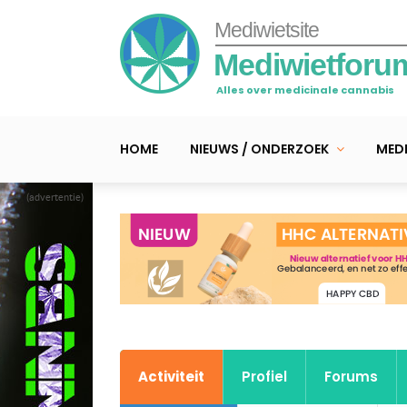
Mediwietsite
Mediwietforu
Alles over medicinale cannabis
HOME
NIEUWS / ONDERZOEK
MEDI
(advertentie)
Activiteit
Profiel
Forums