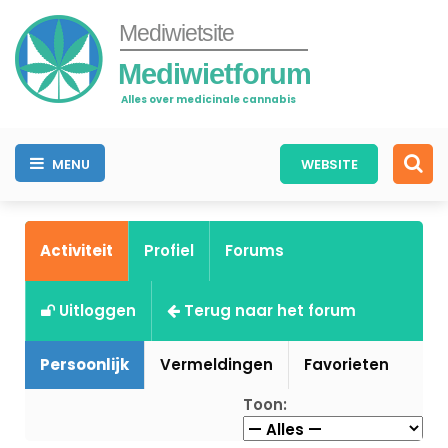
Mediwietsite
Mediwietforum
Alles over medicinale cannabis
MENU
WEBSITE
Activiteit
Profiel
Forums
Uitloggen
Terug naar het forum
Persoonlijk
Vermeldingen
Favorieten
Toon: