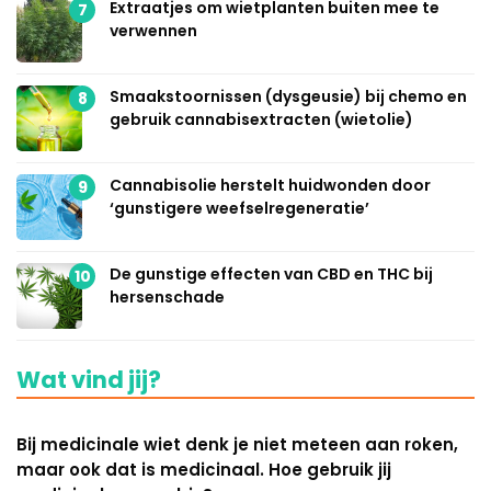
Extraatjes om wietplanten buiten mee te
7
verwennen
Smaakstoornissen (dysgeusie) bij chemo en
8
gebruik cannabisextracten (wietolie)
Cannabisolie herstelt huidwonden door
9
‘gunstigere weefselregeneratie’
De gunstige effecten van CBD en THC bij
10
hersenschade
Wat vind jij?
Bij medicinale wiet denk je niet meteen aan roken,
maar ook dat is medicinaal. Hoe gebruik jij