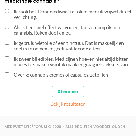
medicinale cannabis?
Ik rook het. Door mediwiet te roken merk ik vrijwel direct
verlichting.
Als ik heel snel effect wil voelen dan verdamp ik mijn
cannabis. Roken doe ik niet.
Ik gebruik wietolie of een tinctuur. Dat is makkelijk en
snel in te nemen en geeft voldoende effect.
Ik zweer bij edibles. Medicijnen hoeven niet altijd bitter
of vies te smaken want ik maak er graag iets lekkers van.
Overig: cannabis cremes of capsules, zetpillen
Bekijk resultaten
MEDIWIETSITE/FORUM © 2026 - ALLE RECHTEN VOORBEHOUDEN