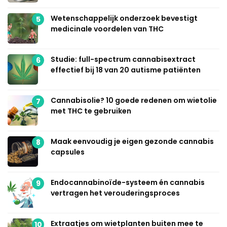
Wetenschappelijk onderzoek bevestigt
5
medicinale voordelen van THC
Studie: full-spectrum cannabisextract
6
effectief bij 18 van 20 autisme patiënten
Cannabisolie? 10 goede redenen om wietolie
7
met THC te gebruiken
Maak eenvoudig je eigen gezonde cannabis
8
capsules
Endocannabinoïde-systeem én cannabis
9
vertragen het verouderingsproces
Extraatjes om wietplanten buiten mee te
10