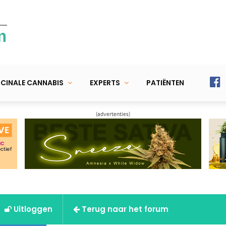
m
CINALE CANNABIS
EXPERTS
PATIËNTEN
(advertenties)
Uitloggen
Terug naar het forum