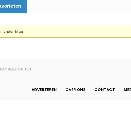
avorieten
n ander filter.
N VOORBEHOUDEN
ADVERTEREN
OVER ONS
CONTACT
MED