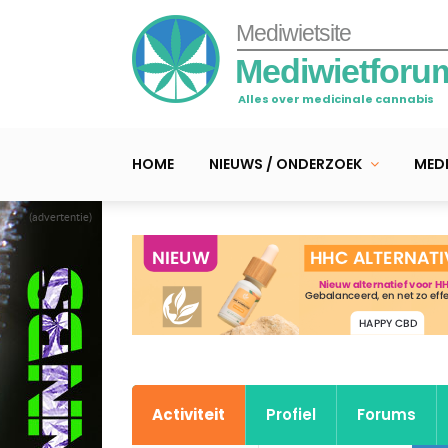
Mediwietsite
Mediwietforu
Alles over medicinale cannabis
HOME
NIEUWS / ONDERZOEK
MEDI
(advertentie)
Activiteit
Profiel
Forums