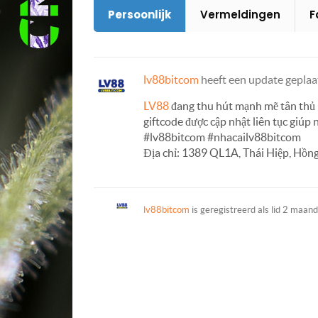
Persoonlijk
Vermeldingen
F
lv88bitcom
heeft een update geplaa
LV88
đang thu hút mạnh mẽ tân thủ b
giftcode được cập nhật liên tục giúp
#lv88bitcom #nhacailv88bitcom
Địa chỉ: 1389 QL1A, Thái Hiệp, Hồng
lv88bitcom
is geregistreerd als lid
2 maand