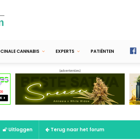
m
CINALE CANNABIS
EXPERTS
PATIËNTEN
(advertenties)
Uitloggen
Terug naar het forum