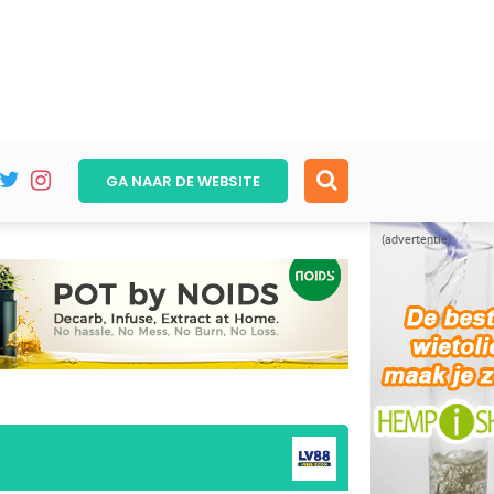
GA NAAR DE
WEBSITE
(advertentie)