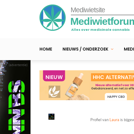
Mediwietsite
Mediwietforu
Alles over medicinale cannabis
HOME
NIEUWS / ONDERZOEK
MEDI
(advertentie)
Profiel van
Laura
is bijge