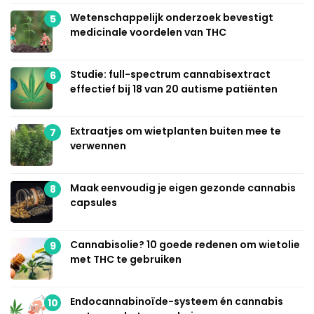
Wetenschappelijk onderzoek bevestigt
5
medicinale voordelen van THC
Studie: full-spectrum cannabisextract
6
effectief bij 18 van 20 autisme patiënten
Extraatjes om wietplanten buiten mee te
7
verwennen
Maak eenvoudig je eigen gezonde cannabis
8
capsules
Cannabisolie? 10 goede redenen om wietolie
9
met THC te gebruiken
Endocannabinoïde-systeem én cannabis
10