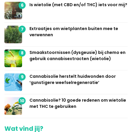
Is wietolie (met CBD en/of THC) iets voor mij?
6
Extraatjes om wietplanten buiten mee te
7
verwennen
Smaakstoornissen (dysgeusie) bij chemo en
8
gebruik cannabisextracten (wietolie)
Cannabisolie herstelt huidwonden door
9
‘gunstigere weefselregeneratie’
Cannabisolie? 10 goede redenen om wietolie
10
met THC te gebruiken
Wat vind jij?