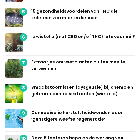
15 gezondheidsvoordelen van THC die
5
iedereen zou moeten kennen
Is wietolie (met CBD en/of THC) iets voor mij?
6
Extraatjes om wietplanten buiten mee te
7
verwennen
Smaakstoornissen (dysgeusie) bij chemo en
8
gebruik cannabisextracten (wietolie)
Cannabisolie herstelt huidwonden door
9
‘gunstigere weefselregeneratie’
Deze 5 factoren bepalen de werking van
10