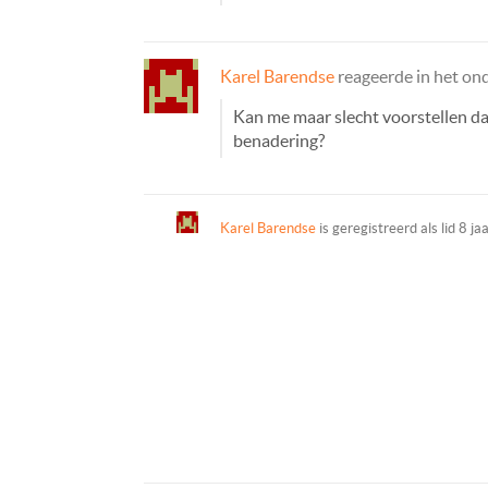
Karel Barendse
reageerde in het o
Kan me maar slecht voorstellen d
benadering?
Karel Barendse
is geregistreerd als lid
8 ja