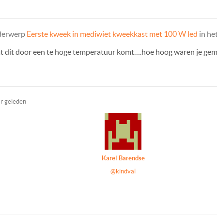
nderwerp
Eerste kweek in mediwiet kweekkast met 100 W led
in he
at dit door een te hoge temperatuur komt….hoe hoog waren je gem
ar geleden
Karel Barendse
@kindval