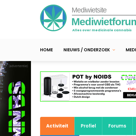
Mediwietsite
Mediwietforu
Alles over medicinale cannabis
HOME
NIEUWS / ONDERZOEK
MEDI
(advertentie)
Activiteit
Profiel
Forums