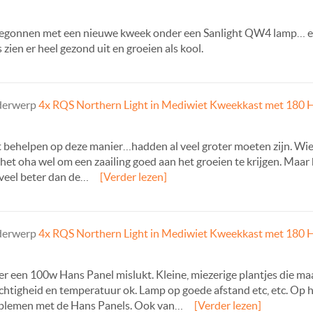
begonnen met een nieuwe kweek onder een Sanlight QW4 lamp… e
 zien er heel gezond uit en groeien als kool.
nderwerp
4x RQS Northern Light in Mediwiet Kweekkast met 180 H
jft behelpen op deze manier…hadden al veel groter moeten zijn. Wiet
 het oha wel om een zaailing goed aan het groeien te krijgen. Ma
 veel beter dan de…
[Verder lezen]
nderwerp
4x RQS Northern Light in Mediwiet Kweekkast met 180 H
der een 100w Hans Panel mislukt. Kleine, miezerige plantjes die ma
htigheid en temperatuur ok. Lamp op goede afstand etc, etc. Op he
oblemen met de Hans Panels. Ook van…
[Verder lezen]