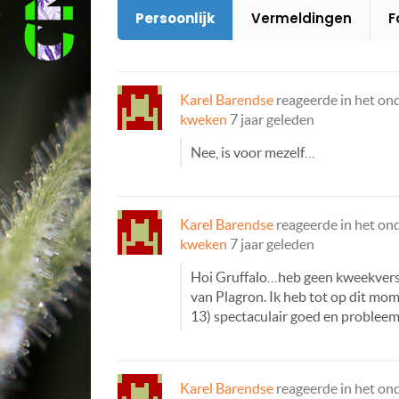
Persoonlijk
Vermeldingen
F
Karel Barendse
reageerde in het o
kweken
7 jaar geleden
Nee, is voor mezelf…
Karel Barendse
reageerde in het o
kweken
7 jaar geleden
Hoi Gruffalo…heb geen kweekversla
van Plagron. Ik heb tot op dit mo
13) spectaculair goed en probleem
Karel Barendse
reageerde in het o