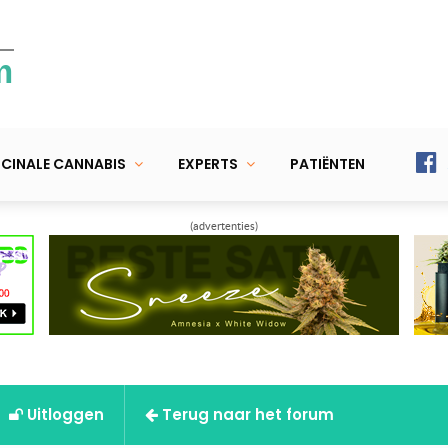
m
CINALE CANNABIS
EXPERTS
PATIËNTEN
(advertenties)
Uitloggen
Terug naar het forum