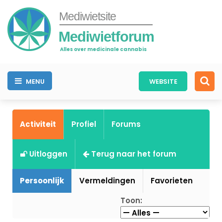
Mediwietsite
Mediwietforum
Alles over medicinale cannabis
MENU
WEBSITE
Activiteit
Profiel
Forums
Uitloggen
Terug naar het forum
Persoonlijk
Vermeldingen
Favorieten
Toon: