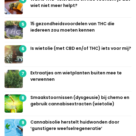
wiet niet meer helpt?
15 gezondheidsvoordelen van THC die
5
iedereen zou moeten kennen
Is wietolie (met CBD en/of THC) iets voor mij?
6
Extraatjes om wietplanten buiten mee te
7
verwennen
Smaakstoornissen (dysgeusie) bij chemo en
8
gebruik cannabisextracten (wietolie)
Cannabisolie herstelt huidwonden door
9
‘gunstigere weefselregeneratie’