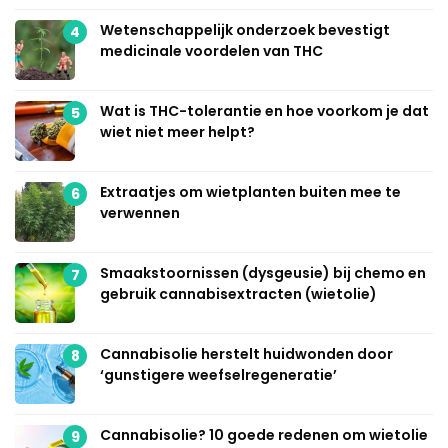
Wetenschappelijk onderzoek bevestigt
4
medicinale voordelen van THC
Wat is THC-tolerantie en hoe voorkom je dat
5
wiet niet meer helpt?
Extraatjes om wietplanten buiten mee te
6
verwennen
Smaakstoornissen (dysgeusie) bij chemo en
7
gebruik cannabisextracten (wietolie)
Cannabisolie herstelt huidwonden door
8
‘gunstigere weefselregeneratie’
Cannabisolie? 10 goede redenen om wietolie
9