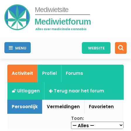
Mediwietsite
Mediwietforum
Alles over medicinale cannabis
MENU
WEBSITE
Activiteit
Profiel
Forums
Uitloggen
Terug naar het forum
Persoonlijk
Vermeldingen
Favorieten
Toon: