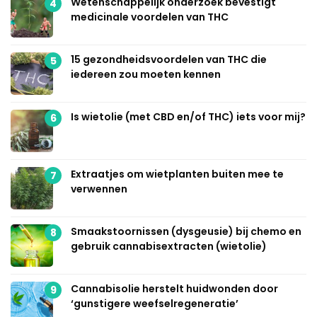
Wetenschappelijk onderzoek bevestigt
4
medicinale voordelen van THC
15 gezondheidsvoordelen van THC die
5
iedereen zou moeten kennen
Is wietolie (met CBD en/of THC) iets voor mij?
6
Extraatjes om wietplanten buiten mee te
7
verwennen
Smaakstoornissen (dysgeusie) bij chemo en
8
gebruik cannabisextracten (wietolie)
Cannabisolie herstelt huidwonden door
9
‘gunstigere weefselregeneratie’