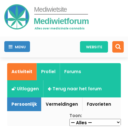
Mediwietsite
Mediwietforum
Alles over medicinale cannabis
MENU
WEBSITE
Activiteit
Profiel
Forums
Uitloggen
Terug naar het forum
Persoonlijk
Vermeldingen
Favorieten
Toon: