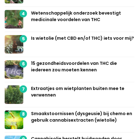
Wetenschappelijk onderzoek bevestigt
4
medicinale voordelen van THC
Is wietolie (met CBD en/of THC) iets voor mij?
5
15 gezondheidsvoordelen van THC die
6
iedereen zou moeten kennen
Extraatjes om wietplanten buiten mee te
7
verwennen
Smaakstoornissen (dysgeusie) bij chemo en
8
gebruik cannabisextracten (wietolie)
Cannabisolie herstelt huidwonden door