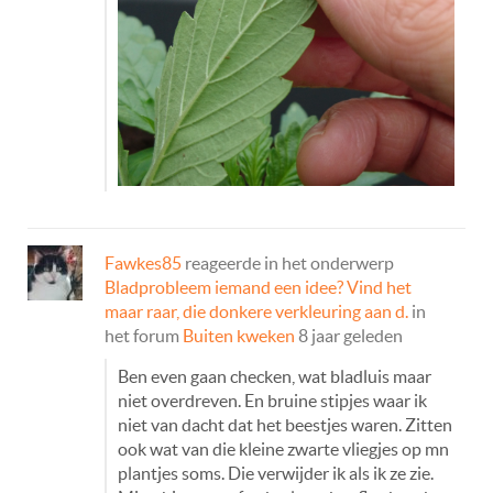
Fawkes85
reageerde in het onderwerp
Bladprobleem iemand een idee? Vind het
maar raar, die donkere verkleuring aan d.
in
het forum
Buiten kweken
8 jaar geleden
Ben even gaan checken, wat bladluis maar
niet overdreven. En bruine stipjes waar ik
niet van dacht dat het beestjes waren. Zitten
ook wat van die kleine zwarte vliegjes op mn
plantjes soms. Die verwijder ik als ik ze zie.