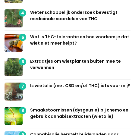
Wetenschappelijk onderzoek bevestigt
4
medicinale voordelen van THC
Wat is THC-tolerantie en hoe voorkom je dat
5
wiet niet meer helpt?
Extraatjes om wietplanten buiten mee te
6
verwennen
Is wietolie (met CBD en/of THC) iets voor mij?
7
Smaakstoornissen (dysgeusie) bij chemo en
8
gebruik cannabisextracten (wietolie)
Cannabisolie herstelt huidwonden door