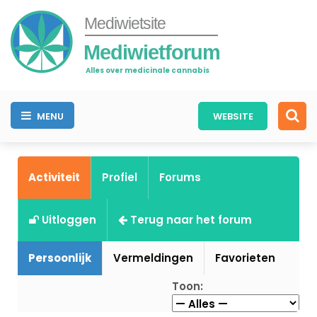
Mediwietsite
Mediwietforum
Alles over medicinale cannabis
MENU
WEBSITE
Activiteit
Profiel
Forums
Uitloggen
Terug naar het forum
Persoonlijk
Vermeldingen
Favorieten
Toon: