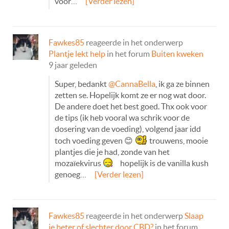
voor…
[Verder lezen]
Fawkes85
reageerde in het onderwerp
Plantje lekt help
in het forum
Buiten kweken
9 jaar geleden
Super, bedankt
@CannaBella
, ik ga ze binnen
zetten se. Hopelijk komt ze er nog wat door.
De andere doet het best goed. Thx ook voor
de tips (ik heb vooral wa schrik voor de
dosering van de voeding), volgend jaar idd
toch voeding geven 😊
trouwens, mooie
plantjes die je had, zonde van het
mozaïekvirus
hopelijk is de vanilla kush
genoeg…
[Verder lezen]
Fawkes85
reageerde in het onderwerp
Slaap
je beter of slechter door CBD?
in het forum