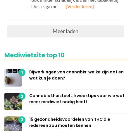
30x minder schadelijk is dan met tabak erbij.
Dus, ik ga mn…
[Verder lezen]
Meer laden
Mediwietsite top 10
Bijwerkingen van cannabis: welke zijn dat en
1
wat kun je doen?
Cannabis thuisteelt: kweektips voor wie wat
2
meer mediwiet nodig heeft
15 gezondheidsvoordelen van THC die
3
iedereen zou moeten kennen