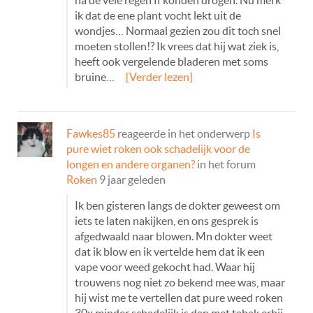
na de vele regen ff konden drogen. Nu merk
ik dat de ene plant vocht lekt uit de
wondjes… Normaal gezien zou dit toch snel
moeten stollen!? Ik vrees dat hij wat ziek is,
heeft ook vergelende bladeren met soms
bruine…
[Verder lezen]
Fawkes85
reageerde in het onderwerp
Is
pure wiet roken ook schadelijk voor de
longen en andere organen?
in het forum
Roken
9 jaar geleden
Ik ben gisteren langs de dokter geweest om
iets te laten nakijken, en ons gesprek is
afgedwaald naar blowen. Mn dokter weet
dat ik blow en ik vertelde hem dat ik een
vape voor weed gekocht had. Waar hij
trouwens nog niet zo bekend mee was, maar
hij wist me te vertellen dat pure weed roken