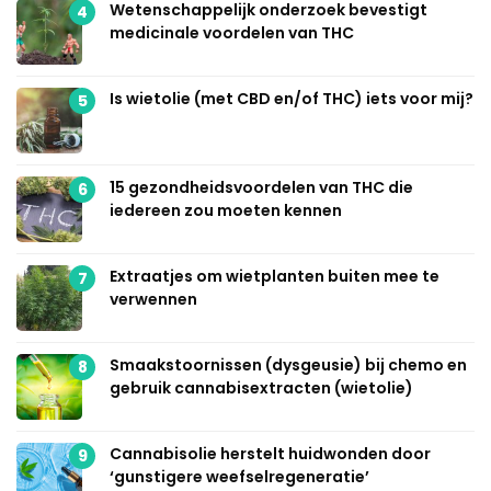
Wetenschappelijk onderzoek bevestigt
4
medicinale voordelen van THC
Is wietolie (met CBD en/of THC) iets voor mij?
5
15 gezondheidsvoordelen van THC die
6
iedereen zou moeten kennen
Extraatjes om wietplanten buiten mee te
7
verwennen
Smaakstoornissen (dysgeusie) bij chemo en
8
gebruik cannabisextracten (wietolie)
Cannabisolie herstelt huidwonden door
9
‘gunstigere weefselregeneratie’