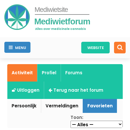
Mediwietsite
Mediwietforum
Alles over medicinale cannabis
MENU
WEBSITE
Activiteit
Profiel
Forums
Uitloggen
Terug naar het forum
Persoonlijk
Vermeldingen
Favorieten
Toon: