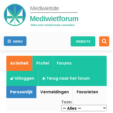
Mediwietsite
Mediwietforum
Alles over medicinale cannabis
MENU
WEBSITE
Activiteit
Profiel
Forums
Uitloggen
Terug naar het forum
Persoonlijk
Vermeldingen
Favorieten
Toon: