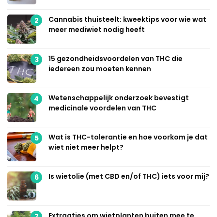
Cannabis thuisteelt: kweektips voor wie wat
2
meer mediwiet nodig heeft
15 gezondheidsvoordelen van THC die
3
iedereen zou moeten kennen
Wetenschappelijk onderzoek bevestigt
4
medicinale voordelen van THC
Wat is THC-tolerantie en hoe voorkom je dat
5
wiet niet meer helpt?
Is wietolie (met CBD en/of THC) iets voor mij?
6
Extraatjes om wietplanten buiten mee te
7