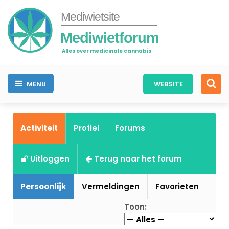
Mediwietsite
Mediwietforum
Alles over medicinale cannabis
MENU
WEBSITE
Activiteit
Profiel
Forums
Uitloggen
Terug naar het forum
Persoonlijk
Vermeldingen
Favorieten
Toon: