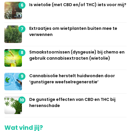
Is wietolie (met CBD en/of THC) iets voor mij?
6
Extraatjes om wietplanten buiten mee te
7
verwennen
Smaakstoornissen (dysgeusie) bij chemo en
8
gebruik cannabisextracten (wietolie)
Cannabisolie herstelt huidwonden door
9
‘gunstigere weefselregeneratie’
De gunstige effecten van CBD en THC bij
10
hersenschade
Wat vind jij?