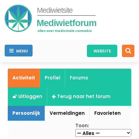
Mediwietsite
Mediwietforum
Alles over medicinale cannabis
MENU
WEBSITE
Activiteit
Profiel
Forums
Uitloggen
Terug naar het forum
Persoonlijk
Vermeldingen
Favorieten
Toon: