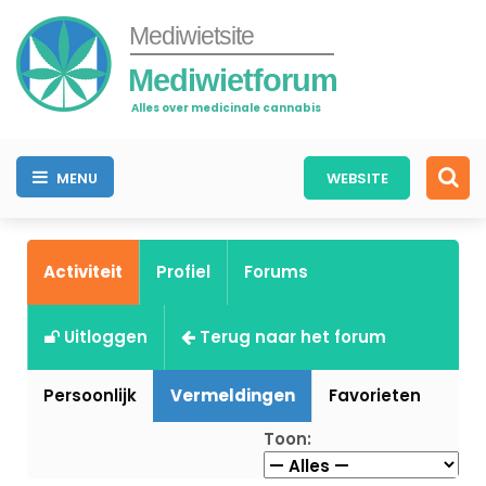
Mediwietsite
Mediwietforum
Alles over medicinale cannabis
MENU
WEBSITE
Activiteit
Profiel
Forums
Uitloggen
Terug naar het forum
Persoonlijk
Vermeldingen
Favorieten
Toon: