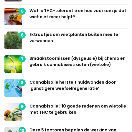
Wat is THC-tolerantie en hoe voorkom je dat
5
wiet niet meer helpt?
Extraatjes om wietplanten buiten mee te
6
verwennen
Smaakstoornissen (dysgeusie) bij chemo en
7
gebruik cannabisextracten (wietolie)
Cannabisolie herstelt huidwonden door
8
‘gunstigere weefselregeneratie’
Cannabisolie? 10 goede redenen om wietolie
9
met THC te gebruiken
Deze 5 factoren bepalen de werking van
10