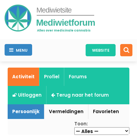
Mediwietsite
Mediwietforum
Alles over medicinale cannabis
MENU
WEBSITE
Activiteit
Profiel
Forums
Uitloggen
Terug naar het forum
Persoonlijk
Vermeldingen
Favorieten
Toon: