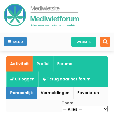
Mediwietsite
Mediwietforum
Alles over medicinale cannabis
MENU
WEBSITE
Activiteit
Profiel
Forums
Uitloggen
Terug naar het forum
Persoonlijk
Vermeldingen
Favorieten
Toon: