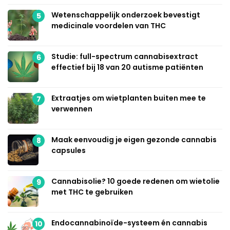
Wetenschappelijk onderzoek bevestigt
5
medicinale voordelen van THC
Studie: full-spectrum cannabisextract
6
effectief bij 18 van 20 autisme patiënten
Extraatjes om wietplanten buiten mee te
7
verwennen
Maak eenvoudig je eigen gezonde cannabis
8
capsules
Cannabisolie? 10 goede redenen om wietolie
9
met THC te gebruiken
Endocannabinoïde-systeem én cannabis
10